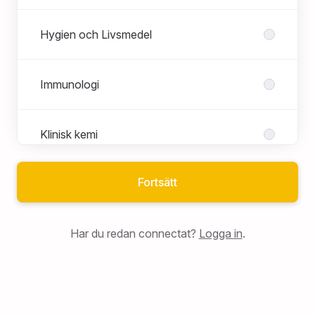
Hygien och Livsmedel
Immunologi
Klinisk kemi
Fortsätt
Kundtjänst och Logistik
Har du redan connectat?
Logga in
.
Livsmedel & industri
Livsmedels- och processindustri