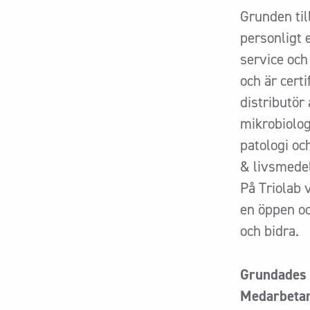
Grunden til
personligt 
service och
och är cert
distributör
mikrobiolog
patologi oc
& livsmedel
På Triolab 
en öppen oc
och bidra.
Grundades
Medarbeta