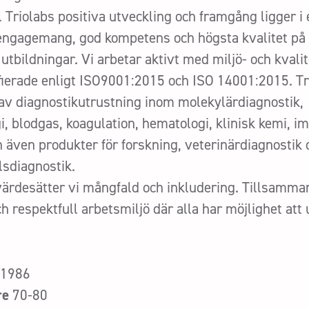
l Triolabs positiva utveckling och framgång ligger i 
engagemang, god kompetens och högsta kvalitet på 
 utbildningar. Vi arbetar aktivt med miljö- och kvali
ifierade enligt ISO9001:2015 och ISO 14001:2015. Tr
 av diagnostikutrustning inom molekylärdiagnostik,
i, blodgas, koagulation, hematologi, klinisk kemi, i
h även produkter för forskning, veterinärdiagnostik
sdiagnostik.
värdesätter vi mångfald och inkludering. Tillsamma
h respektfull arbetsmiljö där alla har möjlighet att
1986
re
70-80