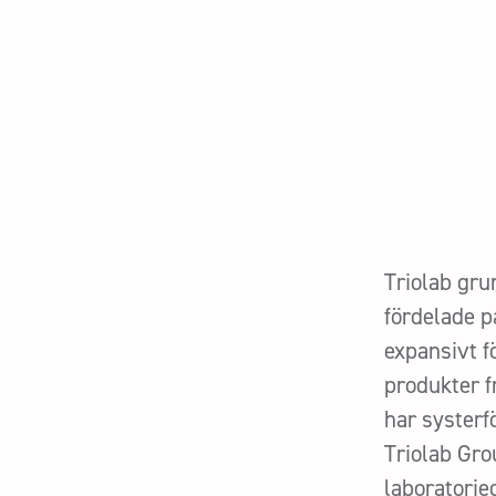
Triolab gru
fördelade p
expansivt f
produkter f
har systerf
Triolab Gro
laboratorie