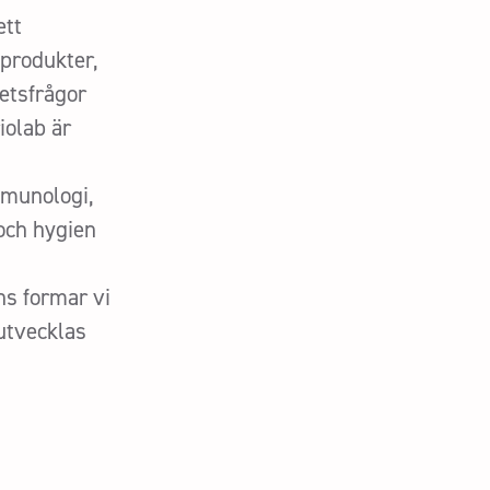
ett
produkter,
tetsfrågor
iolab är
mmunologi,
 och hygien
ns formar vi
 utvecklas