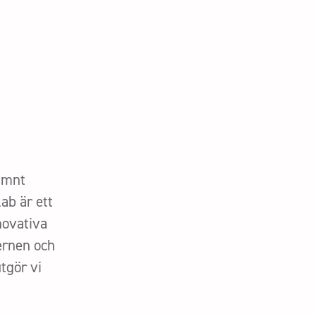
ämnt
ab är ett
novativa
cernen och
tgör vi