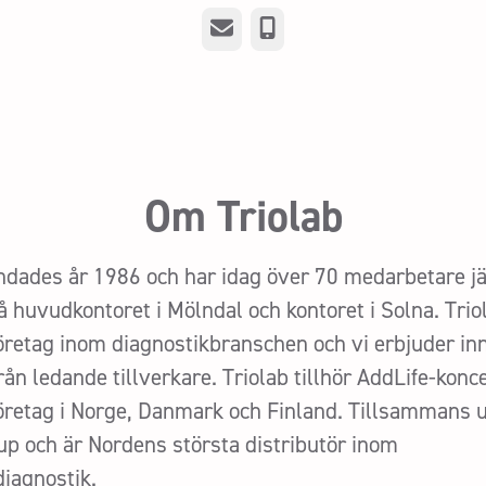
E-post
Telefon
Om Triolab
ndades år 1986 och har idag över 70 medarbetare j
å huvudkontoret i Mölndal och kontoret i Solna. Triol
öretag inom diagnostikbranschen och vi erbjuder in
rån ledande tillverkare. Triolab tillhör AddLife-kon
öretag i Norge, Danmark och Finland. Tillsammans u
up och är Nordens största distributör inom
diagnostik.